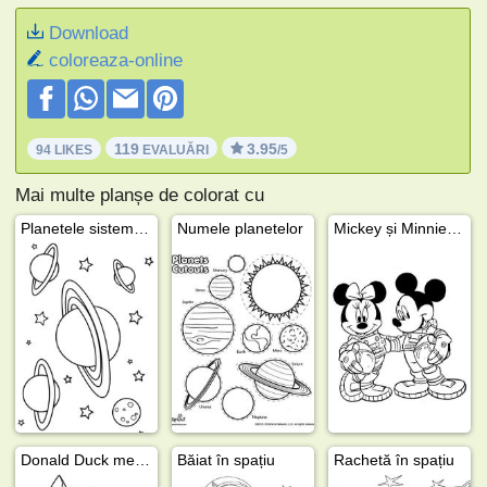
Download
coloreaza-online
119
3.95
94 LIKES
EVALUĂRI
/5
Mai multe planșe de colorat cu
Planetele sistemului solar
Numele planetelor
Mickey și Minnie Mouse astronauți
Donald Duck merge în spațiu
Băiat în spațiu
Rachetă în spațiu