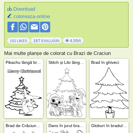
Download
coloreaza-online
167
4.55
152 LIKES
EVALUĂRI
/5
Mai multe planșe de colorat cu Brazi de Craciun
Pikachu lângă bradul de Crăciun
Stitch și Lilo lângă bradul de Crăciun
Brad în ghiveci
Brad de Crăciun și cadouri
Dans în jurul bradului de Crăciun
Globuri în bradul de Crăciun