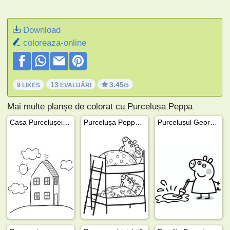
Download
coloreaza-online
13
3.45
9 LIKES
EVALUĂRI
/5
Mai multe planșe de colorat cu Purcelușa Peppa
Casa Purcelușei Peppa
Purcelușa Peppa și Purcelușul George dorm
Purcelușul George dă cu vopsea