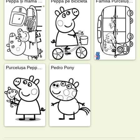
Peppa și mama Big la calculator
Peppa pe bicicletă
Familia Purcelușei Peppa în autobuz
Purcelușa Peppa cu un ursuleț
Pedro Pony