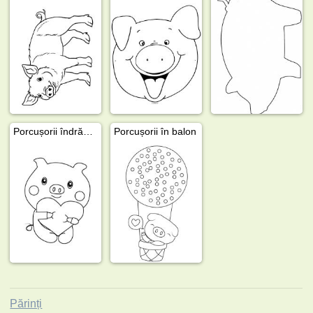
Porcușorii îndrăgostiți
Porcușorii în balon
Părinți