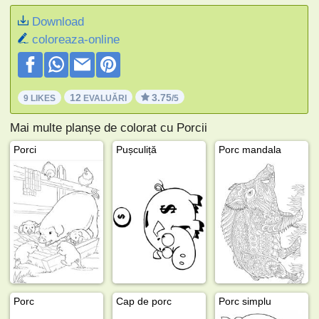
Download
coloreaza-online
12
3.75
9 LIKES
EVALUĂRI
/5
Mai multe planșe de colorat cu Porcii
Porci
Pușculiță
Porc mandala
Porc
Cap de porc
Porc simplu