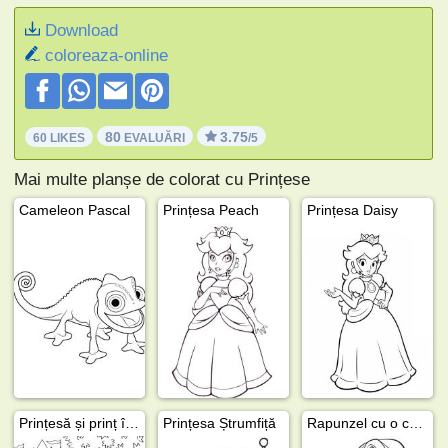
Download
coloreaza-online
80
3.75
60 LIKES
EVALUĂRI
/5
Mai multe planșe de colorat cu Prințese
Cameleon Pascal
Prințesa Peach
Prințesa Daisy
Prințesă și prinț într-o trăsură
Prințesa Ștrumfiță
Rapunzel cu o coroană