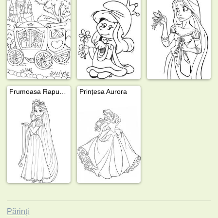
Frumoasa Rapunzel
Prințesa Aurora
Părinți