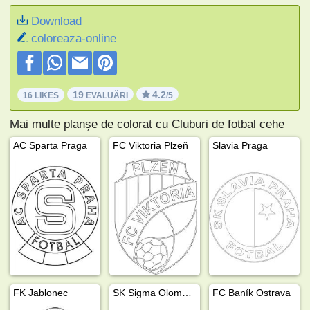
Download
coloreaza-online
19
4.2
16 LIKES
EVALUĂRI
/5
Mai multe planșe de colorat cu Cluburi de fotbal cehe
AC Sparta Praga
FC Viktoria Plzeň
Slavia Praga
FK Jablonec
SK Sigma Olomouc
FC Baník Ostrava