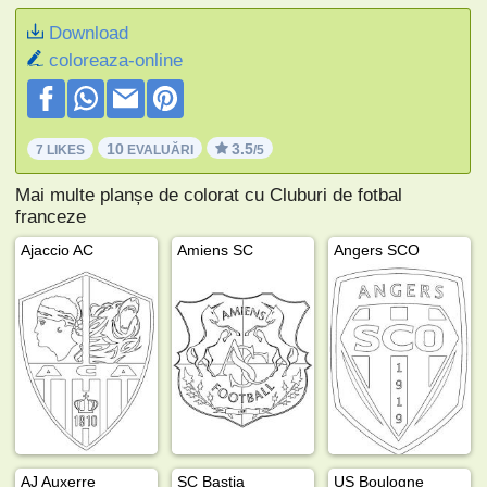
Download
coloreaza-online
10
3.5
7 LIKES
EVALUĂRI
/5
Mai multe planșe de colorat cu Cluburi de fotbal
franceze
Ajaccio AC
Amiens SC
Angers SCO
AJ Auxerre
SC Bastia
US Boulogne