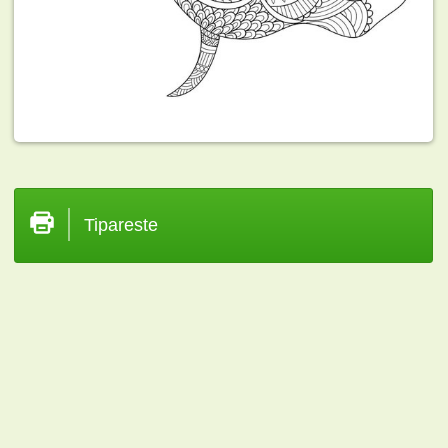
Tipareste