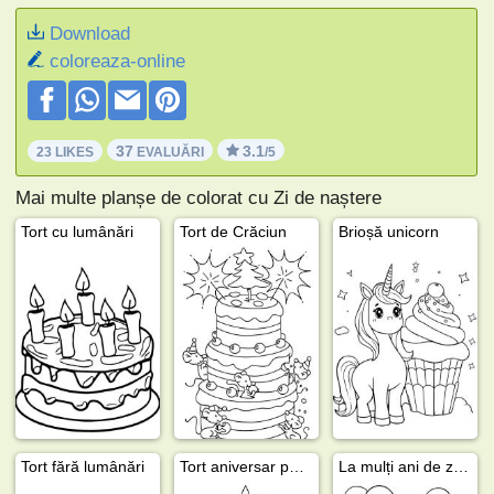
Download
coloreaza-online
37
3.1
23 LIKES
EVALUĂRI
/5
Mai multe planșe de colorat cu Zi de naștere
Tort cu lumânări
Tort de Crăciun
Brioșă unicorn
Tort fără lumânări
Tort aniversar pe masă
La mulți ani de ziua ta!