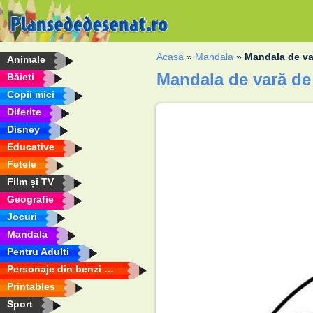
Acasă
»
Mandala
»
Mandala de va
Animale
Mandala de vară de
Băieti
Copii mici
Diferite
Disney
Educative
Fetele
Film și TV
Geografie
Jocuri
Mandala
Pentru Adulti
Personaje din benzi desenate
Printables
Sport