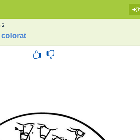
ră
 colorat