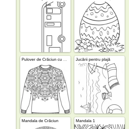
Pulover de Crăciun cu mandala
Jucării pentru plajă
Mandala de Crăciun
Mandala 1