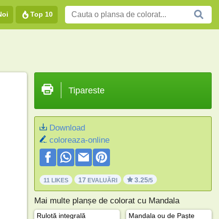
Noi
Top 10
Tipareste
Download
coloreaza-online
17
3.25
11 LIKES
EVALUĂRI
/5
Mai multe planșe de colorat cu Mandala
Rulotă integrală
Mandala ou de Paște