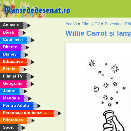
Acasă
»
Film și TV
»
Povestirile Răț
Animale
Willie Carrot și lam
Băieti
Copii mici
Diferite
Disney
Educative
Fetele
Film și TV
Geografie
Jocuri
Mandala
Pentru Adulti
Personaje din benzi desenate
Printables
Sport