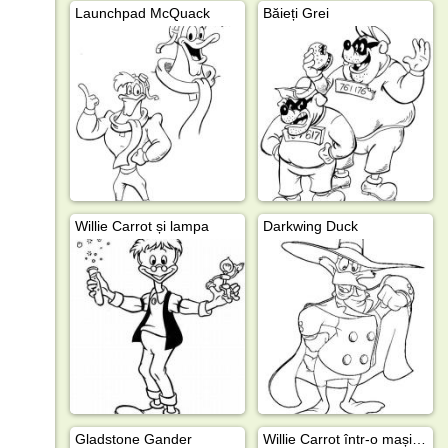
Launchpad McQuack
Băieți Grei
Willie Carrot și lampa
Darkwing Duck
Gladstone Gander
Willie Carrot într-o mașină zburătoare