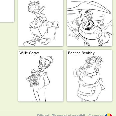
Willie Carrot
Bentina Beakley