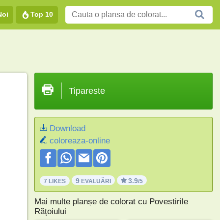
Noi
Top 10
Tipareste
Download
coloreaza-online
9
3.9
7 LIKES
EVALUĂRI
/5
Mai multe planșe de colorat cu Povestirile
Rățoiului