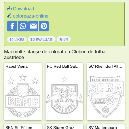
Download
coloreaza-online
10
5
10 LIKES
EVALUĂRI
/5
Mai multe planșe de colorat cu Cluburi de fotbal
austriece
Rapid Viena
FC Red Bull Salzburg
SC Rheindorf Altach
SKN St. Pölten
SK Sturm Graz
SV Mattersburg