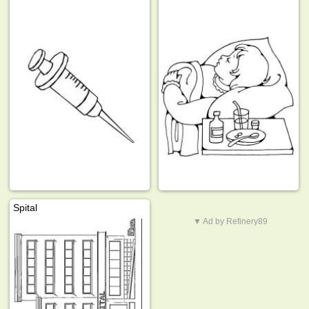
Spital
▼ Ad by Refinery89