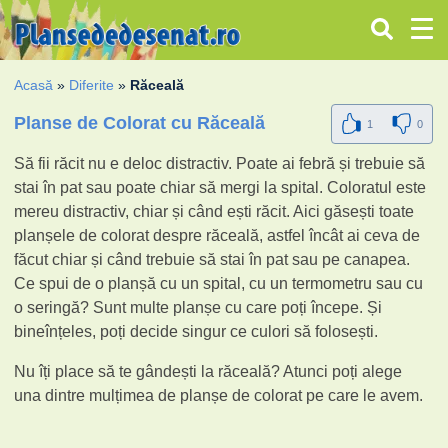
Acasă
»
Diferite
»
Răceală
Planse de Colorat cu Răceală
1
0
Să fii răcit nu e deloc distractiv. Poate ai febră și trebuie să
stai în pat sau poate chiar să mergi la spital. Coloratul este
mereu distractiv, chiar și când ești răcit. Aici găsești toate
planșele de colorat despre răceală, astfel încât ai ceva de
făcut chiar și când trebuie să stai în pat sau pe canapea.
Ce spui de o planșă cu un spital, cu un termometru sau cu
o seringă? Sunt multe planșe cu care poți începe. Și
bineînțeles, poți decide singur ce culori să folosești.
Nu îți place să te gândești la răceală? Atunci poți alege
una dintre mulțimea de planșe de colorat pe care le avem.