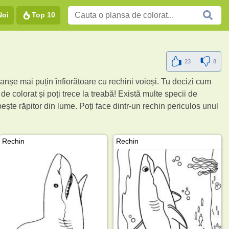
Noi
Top 10
23
8
lanșe mai puțin înfiorătoare cu rechini voioși. Tu decizi cum
 de colorat și poți trece la treabă! Există multe specii de
ște răpitor din lume. Poți face dintr-un rechin periculos unul
Rechin
Rechin