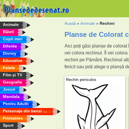
Acasă
»
Animale
»
Rechini
Animale
Băieti
Planse de Colorat 
Copii mici
Aici poți găsi planșe de colorat
Diferite
vei colora rechinul. Îl vei colora
Disney
rechini pe Pământ. Rechinul alb
Educative
fericit sau poți alege o planșă de
Fetele
Film și TV
Rechin periculos
Geografie
Jocuri
Mandala
Pentru Adulti
Personaje din benzi desenate
Printables
Sport