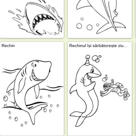
Rechin
Rechinul își sărbătorește ziua de naștere