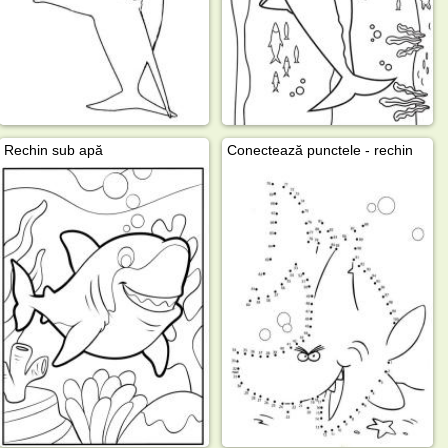
Rechin sub apă
Conectează punctele - rechin