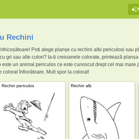
cu Rechini
 înfricoșătoare! Poți alege planșe cu rechini albi periculoși sau p
 cu gri sau alte culori? Ia-ți creioanele colorate, printează planșa
 este un animal periculos ce este cunoscut drept cel mai mare pe
 colorat înfiorătoare. Mult spor la colorat!
Rechin periculos
Rechin alb