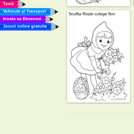
Temă
Vehicule şi Transport
Scufița Roșie culege flori
Invata sa Desenezi
Jocuri online gratuite