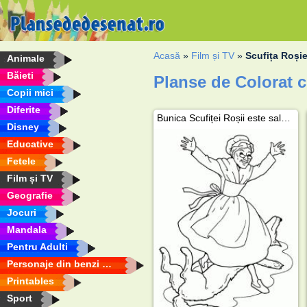
Acasă
»
Film și TV
»
Scufița Roși
Animale
Băieti
Planse de Colorat c
Copii mici
Diferite
Bunica Scufiței Roșii este salvată
Disney
Educative
Fetele
Film și TV
Geografie
Jocuri
Mandala
Pentru Adulti
Personaje din benzi desenate
Printables
Sport