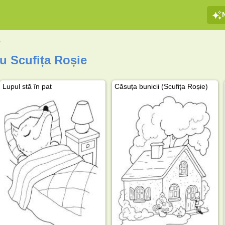
e
u Scufița Roșie
Lupul stă în pat
Căsuța bunicii (Scufița Roșie)