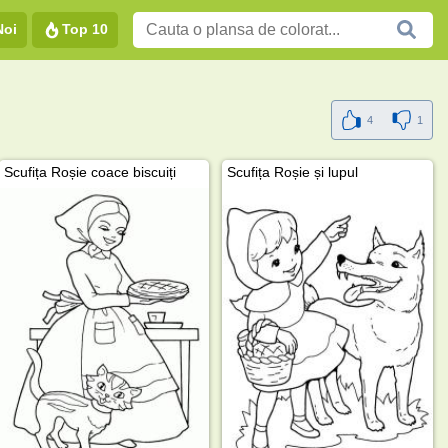
Noi
Top 10
4
1
Scufița Roșie coace biscuiți
Scufița Roșie și lupul