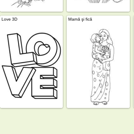
Love 3D
Mamă şi fică