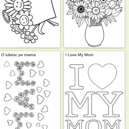
O iubesc pe mama
I Love My Mom