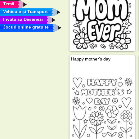
Temă
Vehicule şi Transport
Invata sa Desenezi
Jocuri online gratuite
Happy mother's day