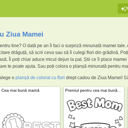
cu Ziua Mamei
ntru tine? O dată pe an îi faci o surpriză minunată mamei tale. A
citare drăguță, să scrii ceva sau să îi culegi flori din grădină. Po
casă. Îi poți chiar aduce micul dejun la pat. Știi ce îi place mame
re te poate ajuta. Sau poți colora o planșă minunată pentru ma
 alege o
planșă de colorat cu flori
drept cadou de Ziua Mamei! Să
Cea mai bună mamă
Premiul pentru cea mai bună mamă