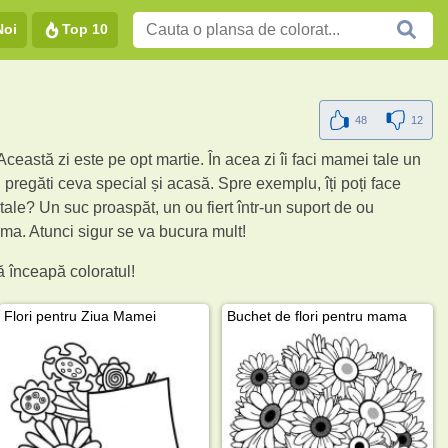
Noi
Top 10
48
12
ceastă zi este pe opt martie. În acea zi îi faci mamei tale un
ți pregăti ceva special și acasă. Spre exemplu, îți poți face
i tale? Un suc proaspăt, un ou fiert într-un suport de ou
ma. Atunci sigur se va bucura mult!
 înceapă coloratul!
Flori pentru Ziua Mamei
Buchet de flori pentru mama