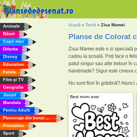
Acasă
»
Temă
»
Ziua Mamei
Animale
Băieti
Planse de Colorat 
Copii mici
Ziua Mamei este o zi specială pe
Diferite
cadou la școală. Poți face o feli
Disney
patul singur sau alte treburi în 
Educative
handmade? Sigur este cineva ca
Fetele
Film și TV
Nu sunt flori în grădină? Atunci
Geografie
Jocuri
Best mom ever
Mandala
Pentru Adulti
Personaje din benzi desenate
Printables
Sport