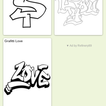
Grafitti Love
▼ Ad by Refinery89