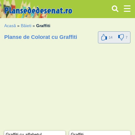
Acasă
»
Băieti
»
Graffiti
Planse de Colorat cu Graffiti
14
7
Graffiti cu alfabetul
Graffiti