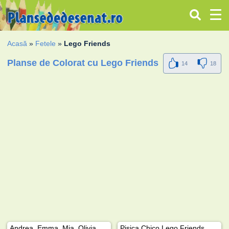
Acasă
»
Fetele
»
Lego Friends
Planse de Colorat cu Lego Friends
14
18
Andrea, Emma, Mia, Olivia şi Stephanie Lego friends
Pisica Chico Lego Friends