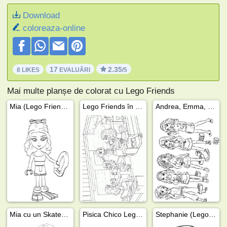
Download
coloreaza-online
17
2.35
8 LIKES
EVALUĂRI
/5
Mai multe planșe de colorat cu Lego Friends
Mia (Lego Friends)
Lego Friends în restaurant
Andrea, Emma, Mia, Olivia şi Stephanie Lego friends
Mia cu un Skateboard
Pisica Chico Lego Friends
Stephanie (Lego friends)