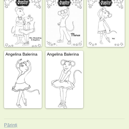
Angelina Balerina
Angelina Balerina
Părinți