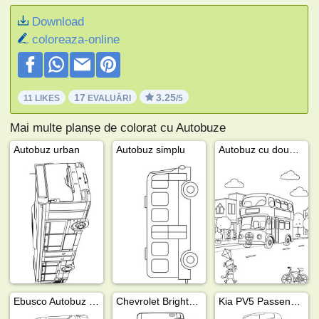
Download
coloreaza-online
17
3.25
11 LIKES
EVALUĂRI
/5
Mai multe planșe de colorat cu Autobuze
Autobuz urban
Autobuz simplu
Autobuz cu două nivele
Ebusco Autobuz urban
Chevrolet BrightDrop
Kia PV5 Passenger