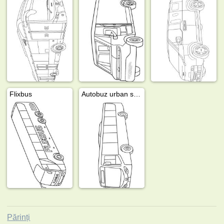
Flixbus
Autobuz urban simplu
Părinți