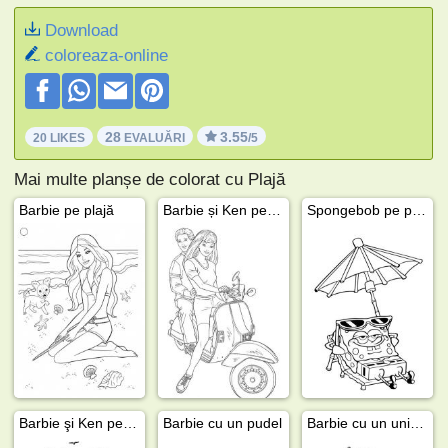
Download
coloreaza-online
28
3.55
20 LIKES
EVALUĂRI
/5
Mai multe planșe de colorat cu Plajă
Barbie pe plajă
Barbie și Ken pe scuter
Spongebob pe plajă
Barbie şi Ken pe plajă
Barbie cu un pudel
Barbie cu un unicorn