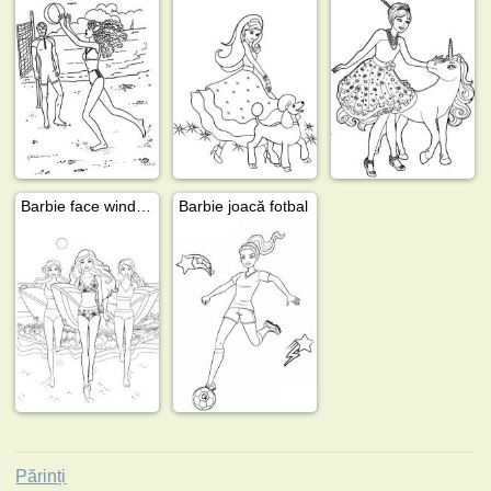
Barbie face windsurfing
Barbie joacă fotbal
Părinți