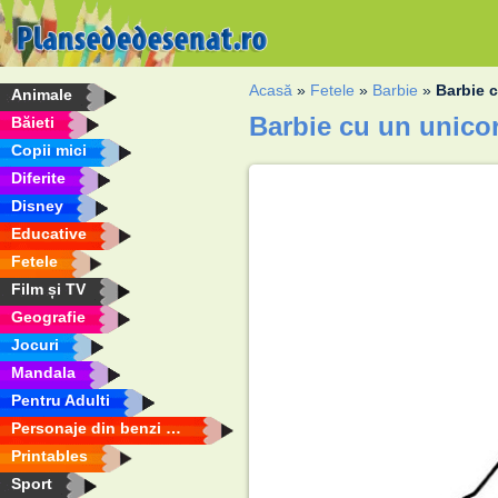
Acasă
»
Fetele
»
Barbie
»
Barbie 
Animale
Barbie cu un unicor
Băieti
Copii mici
Diferite
Disney
Educative
Fetele
Film și TV
Geografie
Jocuri
Mandala
Pentru Adulti
Personaje din benzi desenate
Printables
Sport