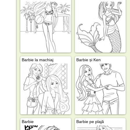
Barbie la machiaj
Barbie și Ken
Barbie
Barbie pe plajă