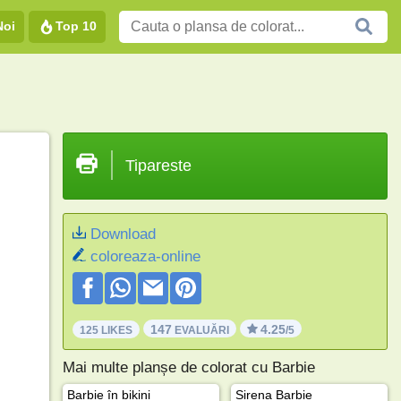
Noi
Top 10
Tipareste
Download
coloreaza-online
147
4.25
125 LIKES
EVALUĂRI
/5
Mai multe planșe de colorat cu Barbie
Barbie în bikini
Sirena Barbie