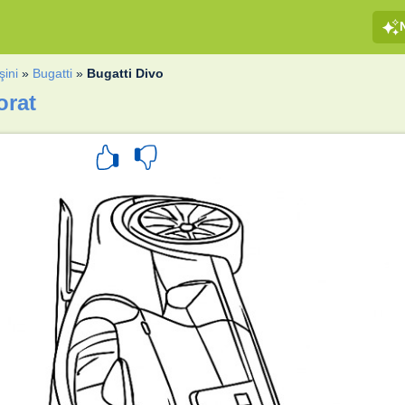
ini
»
Bugatti
»
Bugatti Divo
orat