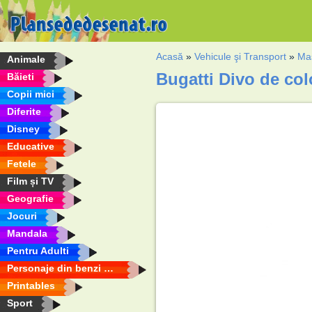
Acasă
»
Vehicule şi Transport
»
Maş
Animale
Bugatti Divo de col
Băieti
Copii mici
Diferite
Disney
Educative
Fetele
Film și TV
Geografie
Jocuri
Mandala
Pentru Adulti
Personaje din benzi desenate
Printables
Sport