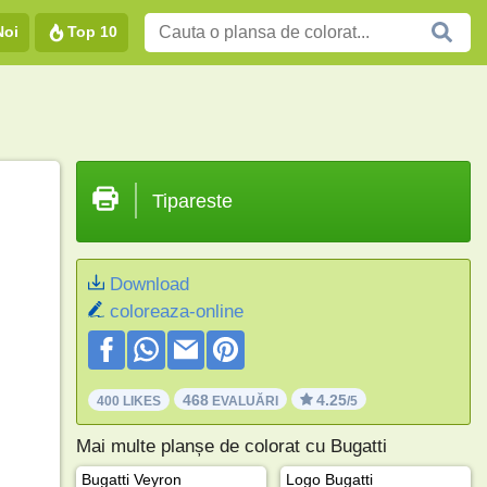
Noi
Top 10
Tipareste
Download
coloreaza-online
468
4.25
400 LIKES
EVALUĂRI
/5
Mai multe planșe de colorat cu Bugatti
Bugatti Veyron
Logo Bugatti