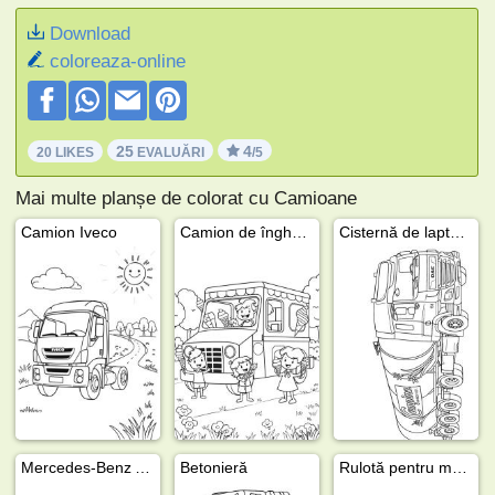
Download
coloreaza-online
25
4
20 LIKES
EVALUĂRI
/5
Mai multe planșe de colorat cu Camioane
Camion Iveco
Camion de înghețată
Cisternă de lapte DAF
Mercedes-Benz Actros L
Betonieră
Rulotă pentru mâncare