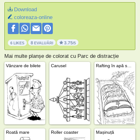
Download
coloreaza-online
8
3.75
6 LIKES
EVALUĂRI
/5
Mai multe planșe de colorat cu Parc de distracție
Vânzare de bilete
Carusel
Rafting în apă sălbatică
Roată mare
Roller coaster
Mașinuță