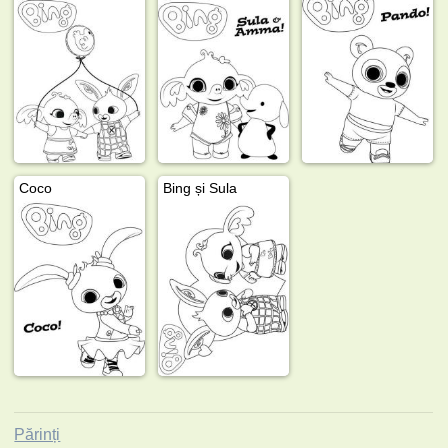
Coco
Bing și Sula
Părinți