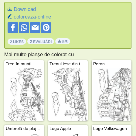
Download
coloreaza-online
2
5
2 LIKES
EVALUĂRI
/5
Mai multe planșe de colorat cu
Tren în munți
Trenul iese din tunel
Peron
Umbrelă de plajă pe plajă
Logo Apple
Logo Volkswagen