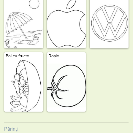
Bol cu fructe
Roșie
Părinți