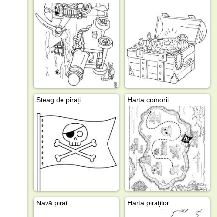
Steag de pirați
Harta comorii
Navă pirat
Harta piraţilor