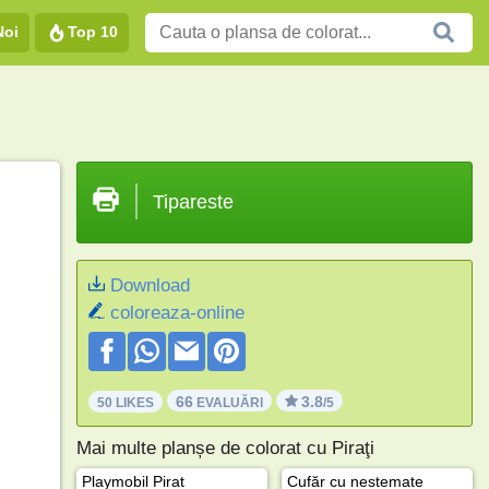
Noi
Top 10
Tipareste
Download
coloreaza-online
66
3.8
50 LIKES
EVALUĂRI
/5
Mai multe planșe de colorat cu Piraţi
Playmobil Pirat
Cufăr cu nestemate