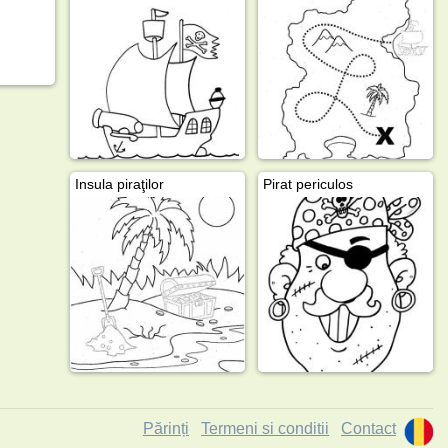
Insula piraţilor
Pirat periculos
Părinți
Termeni si conditii
Contact