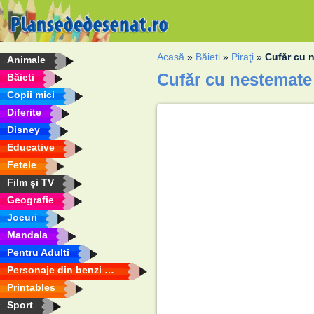
Acasă
»
Băieti
»
Piraţi
»
Cufăr cu 
Animale
Cufăr cu nestemate
Băieti
Copii mici
Diferite
Disney
Educative
Fetele
Film și TV
Geografie
Jocuri
Mandala
Pentru Adulti
Personaje din benzi desenate
Printables
Sport