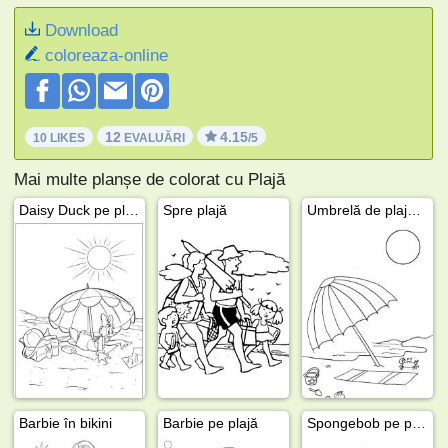
Download
coloreaza-online
12
4.15
10 LIKES
EVALUĂRI
/5
Mai multe planșe de colorat cu Plajă
Daisy Duck pe plajă
Spre plajă
Umbrelă de plajă pe plajă
Barbie în bikini
Barbie pe plajă
Spongebob pe plajă