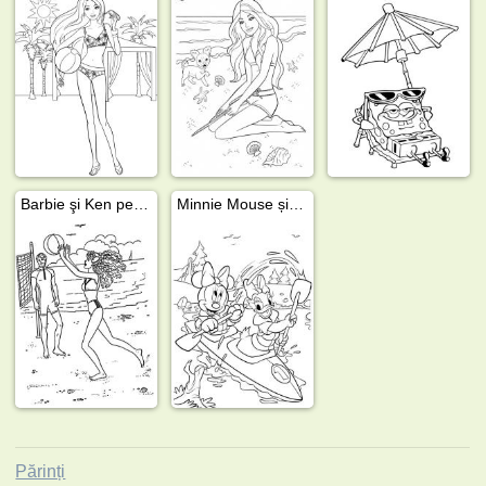
Barbie şi Ken pe plajă
Minnie Mouse și Daisy Duck
Părinți