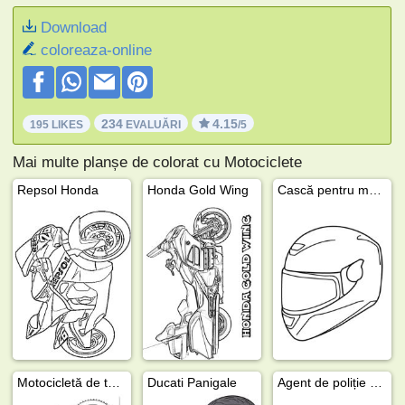
Download
coloreaza-online
234
4.15
195 LIKES
EVALUĂRI
/5
Mai multe planșe de colorat cu Motociclete
Repsol Honda
Honda Gold Wing
Cască pentru motocicletă
Motocicletă de teren
Ducati Panigale
Agent de poliție pe motocicletă