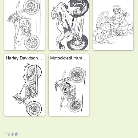
Harley Davidson Dyna Super Glide
Motocicletă Yamaha
Părinți