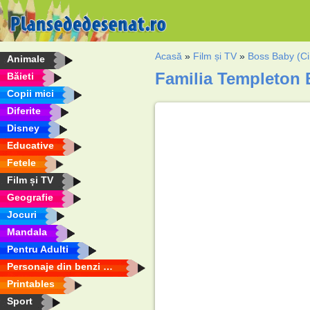
Acasă
»
Film și TV
»
Boss Baby (Ci
Animale
Familia Templeton 
Băieti
Copii mici
Diferite
Disney
Educative
Fetele
Film și TV
Geografie
Jocuri
Mandala
Pentru Adulti
Personaje din benzi desenate
Printables
Sport