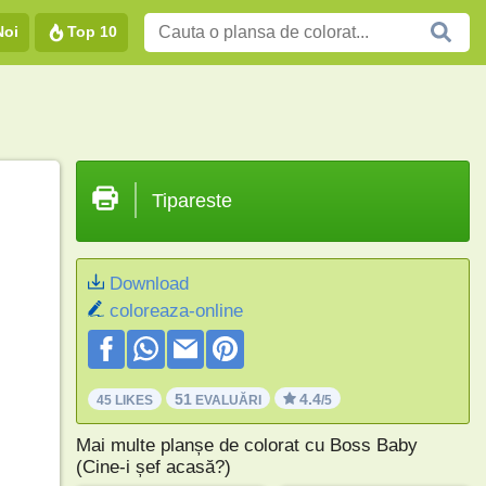
Noi
Top 10
Tipareste
Download
coloreaza-online
51
4.4
45 LIKES
EVALUĂRI
/5
Mai multe planșe de colorat cu Boss Baby
(Cine-i șef acasă?)