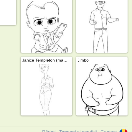
Janice Templeton (mama lui Tim)
Jimbo