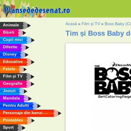
Acasă
»
Film și TV
»
Boss Baby (Ci
Animale
Tim și Boss Baby d
Băieti
Copii mici
Diferite
Disney
Educative
Fetele
Film și TV
Geografie
Jocuri
Mandala
Pentru Adulti
Personaje din benzi desenate
Printables
Sport