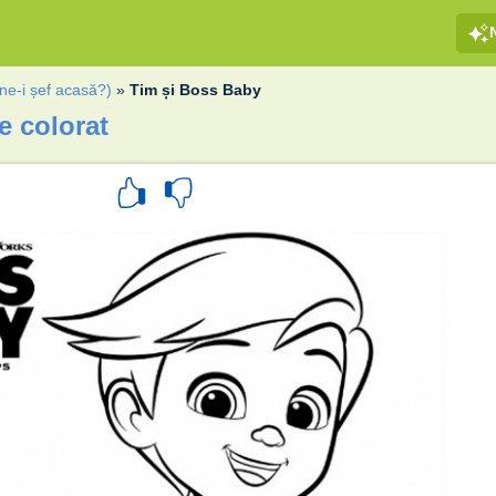
ne-i șef acasă?)
»
Tim și Boss Baby
e colorat