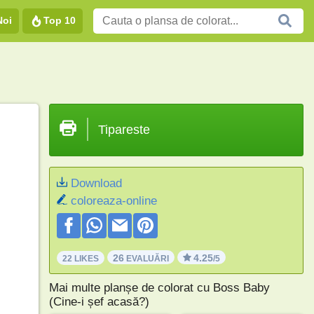
Noi
Top 10
Tipareste
Download
coloreaza-online
26
4.25
22 LIKES
EVALUĂRI
/5
Mai multe planșe de colorat cu Boss Baby
(Cine-i șef acasă?)