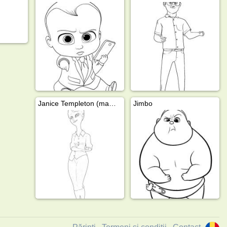
Janice Templeton (mama lui Tim)
Jimbo