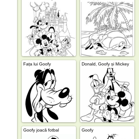
Fața lui Goofy
Donald, Goofy și Mickey
Goofy joacă fotbal
Goofy