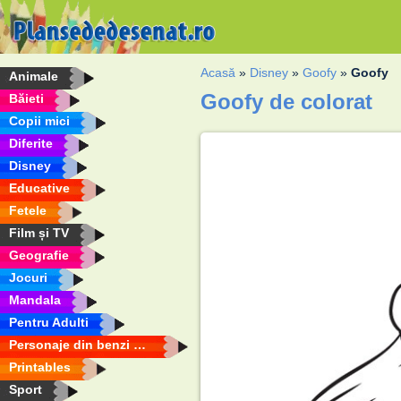
Acasă
»
Disney
»
Goofy
»
Goofy
Animale
Goofy de colorat
Băieti
Copii mici
Diferite
Disney
Educative
Fetele
Film și TV
Geografie
Jocuri
Mandala
Pentru Adulti
Personaje din benzi desenate
Printables
Sport