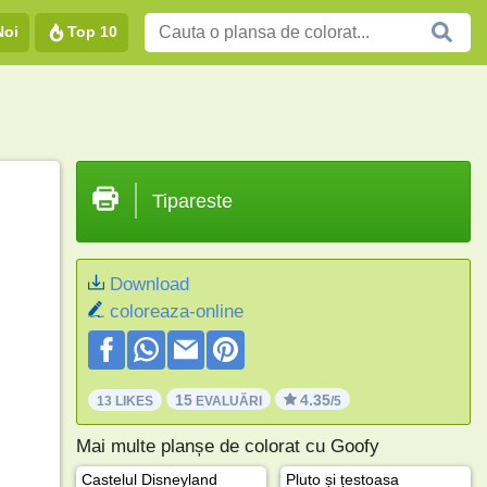
Noi
Top 10
Tipareste
Download
coloreaza-online
15
4.35
13 LIKES
EVALUĂRI
/5
Mai multe planșe de colorat cu Goofy
Castelul Disneyland
Pluto și țestoasa