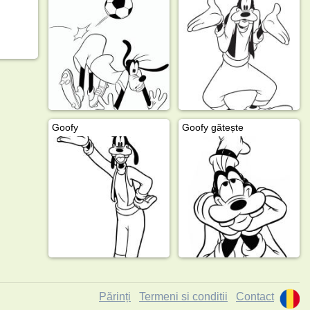
Goofy
Goofy gătește
Părinți
Termeni si conditii
Contact