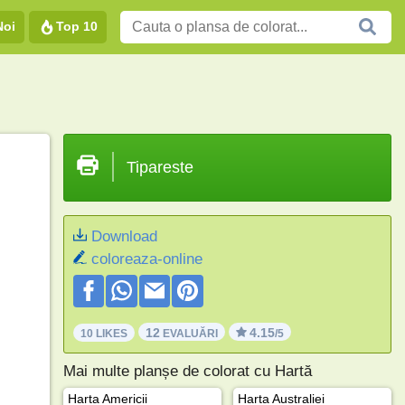
Noi
Top 10
Tipareste
Download
coloreaza-online
12
4.15
10 LIKES
EVALUĂRI
/5
Mai multe planșe de colorat cu Hartă
Harta Americii
Harta Australiei