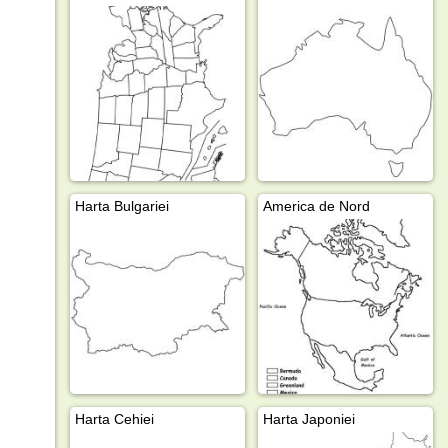
Harta Bulgariei
America de Nord
Harta Cehiei
Harta Japoniei