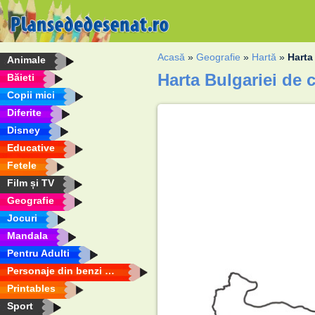
Acasă
»
Geografie
»
Hartă
»
Harta
Animale
Harta Bulgariei de 
Băieti
Copii mici
Diferite
Disney
Educative
Fetele
Film și TV
Geografie
Jocuri
Mandala
Pentru Adulti
Personaje din benzi desenate
Printables
Sport