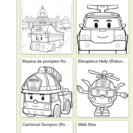
Mașina de pompieri Roy (Robocar Poli)
Elicopterul Helly (Robocar Poli)
Camionul Dumpoo (Robocar Poli)
Wals Max