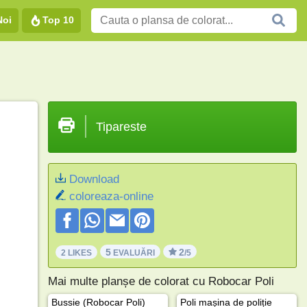
Noi
Top 10
Tipareste
Download
coloreaza-online
5
2
2 LIKES
EVALUĂRI
/5
Mai multe planșe de colorat cu Robocar Poli
Bussie (Robocar Poli)
Poli mașina de poliție