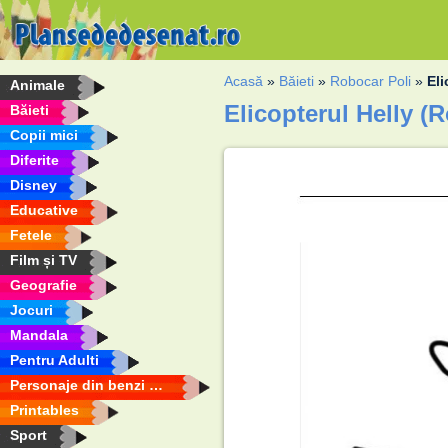
Acasă
»
Băieti
»
Robocar Poli
»
Eli
Animale
Elicopterul Helly (
Băieti
Copii mici
Diferite
Disney
Educative
Fetele
Film și TV
Geografie
Jocuri
Mandala
Pentru Adulti
Personaje din benzi desenate
Printables
Sport