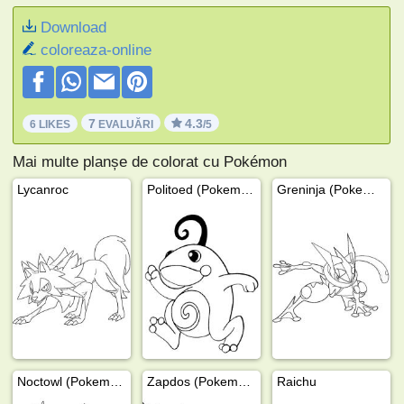
Download
coloreaza-online
7
4.3
6 LIKES
EVALUĂRI
/5
Mai multe planșe de colorat cu Pokémon
Lycanroc
Politoed (Pokemon)
Greninja (Pokemon)
Noctowl (Pokemon)
Zapdos (Pokemon)
Raichu