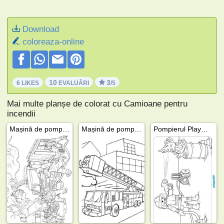
Download
coloreaza-online
10
3
6 LIKES
EVALUĂRI
/5
Mai multe planșe de colorat cu Camioane pentru
incendii
Mașină de pompieri DAF
Mașină de pompieri cu scară
Pompierul Playmobil