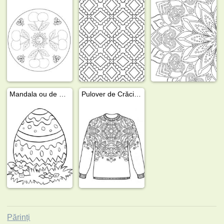
Mandala ou de Paște
Pulover de Crăciun cu mandala
Părinți