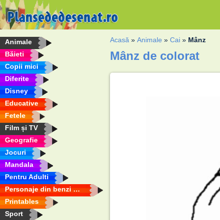
Acasă
»
Animale
»
Cai
»
Mânz
Animale
Mânz de colorat
Băieti
Copii mici
Diferite
Disney
Educative
Fetele
Film și TV
Geografie
Jocuri
Mandala
Pentru Adulti
Personaje din benzi desenate
Printables
Sport