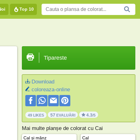
Noi
Top 10
Tipareste
Download
coloreaza-online
57
4.3
49 LIKES
EVALUĂRI
/5
Mai multe planșe de colorat cu Cai
Cal și mânz
Cal