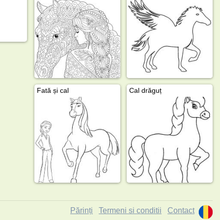
Fată și cal
Cal drăguț
Părinți
Termeni si conditii
Contact