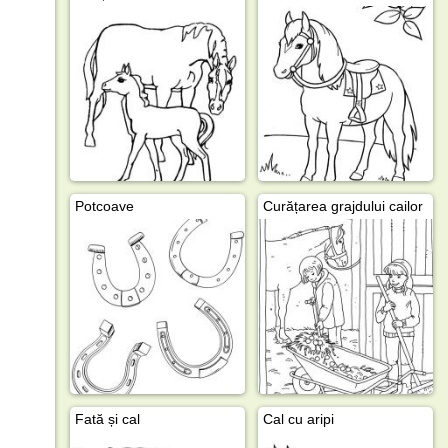
Potcoave
Curățarea grajdului cailor
Fată și cal
Cal cu aripi