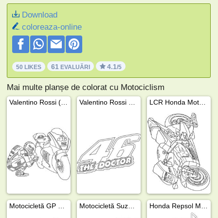
Download
coloreaza-online
61
4.1
50 LIKES
EVALUĂRI
/5
Mai multe planșe de colorat cu Motociclism
Valentino Rossi (Doctorul)
Valentino Rossi 46 Doctorul
LCR Honda MotoGP
Motocicletă GP Ducati
Motocicletă Suzuki MotoGP
Honda Repsol MotoGP