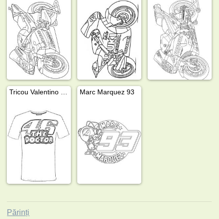
Tricou Valentino Rossi 46 the doctor
Marc Marquez 93
Părinți