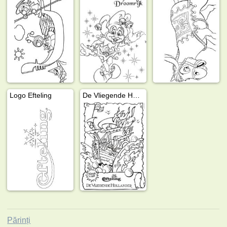
Logo Efteling
De Vliegende Hollander (Efteling)
Părinți