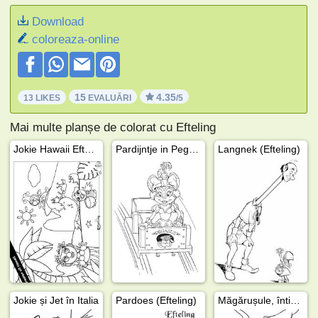
Download
coloreaza-online
15
4.35
13 LIKES
EVALUĂRI
/5
Mai multe planșe de colorat cu Efteling
Jokie Hawaii Efteling
Pardijntje in Pegasus
Langnek (Efteling)
Jokie și Jet în Italia
Pardoes (Efteling)
Măgărușule, întinde-te