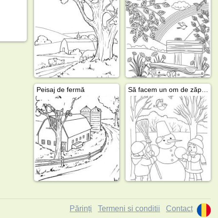
Peisaj de fermă
Să facem un om de zăpadă
Părinți
Termeni si conditii
Contact