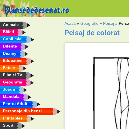
Acasă
»
Geografie
»
Peisaj
»
Peisa
Animale
Peisaj de colorat
Băieti
Copii mici
Diferite
Disney
Educative
Fetele
Film și TV
Geografie
Jocuri
Mandala
Pentru Adulti
Personaje din benzi desenate
Printables
Sport