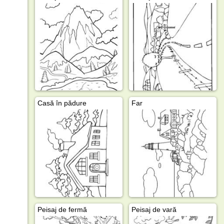
Casă în pădure
Far
Peisaj de fermă
Peisaj de vară