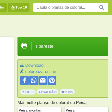
Noi
Top 10
Tipareste
Download
coloreaza-online
4
2.5
2 LIKES
EVALUĂRI
/5
Mai multe planșe de colorat cu Peisaj
Peisaj montan
Peisaj