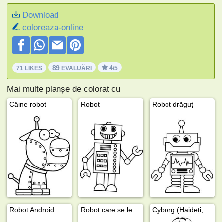
Download
coloreaza-online
89
4
71 LIKES
EVALUĂRI
/5
Mai multe planșe de colorat cu
Câine robot
Robot
Robot drăguț
Robot Android
Robot care se leagănă
Cyborg (Haideți, Tineri Titani!)