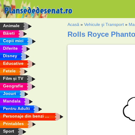
Acasă
»
Vehicule şi Transport
»
Maş
Animale
Rolls Royce Phanto
Băieti
Copii mici
Diferite
Disney
Educative
Fetele
Film și TV
Geografie
Jocuri
Mandala
Pentru Adulti
Personaje din benzi desenate
Printables
Sport