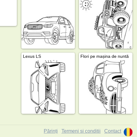
Lexus LS
Flori pe mașina de nuntă
Părinți
Termeni si conditii
Contact