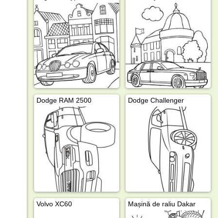
Dodge RAM 2500
Dodge Challenger
Volvo XC60
Mașină de raliu Dakar