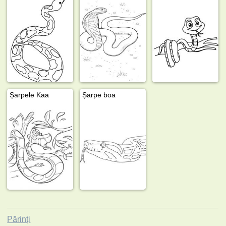
Șarpele Kaa
Șarpe boa
Părinți