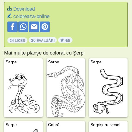
Download
coloreaza-online
30
4
24 LIKES
EVALUĂRI
/5
Mai multe planșe de colorat cu Şerpi
Șarpe
Șarpe
Șarpe
Șarpe
Cobră
Șerpișorul vesel