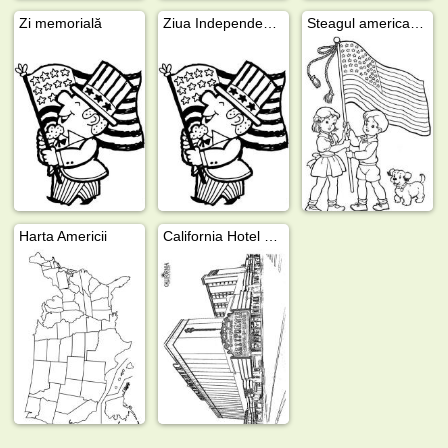
Zi memorială
Ziua Independenţei Americii, 4 Iulie
Steagul american ţinut de copii
Harta Americii
California Hotel Las vegas