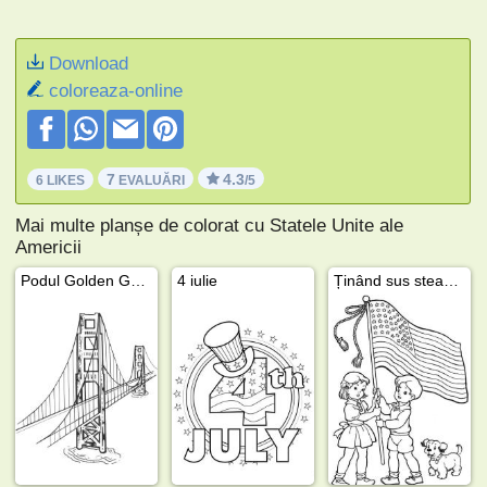
Download
coloreaza-online
7
4.3
6 LIKES
EVALUĂRI
/5
Mai multe planșe de colorat cu Statele Unite ale
Americii
Podul Golden Gate
4 iulie
Ținând sus steagul american