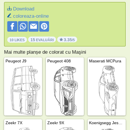
Download
coloreaza-online
15
3.35
10 LIKES
EVALUĂRI
/5
Mai multe planșe de colorat cu Maşini
Peugeot J9
Peugeot 408
Maserati MCPura
Zeekr 7X
Zeekr 9X
Koenigsegg Jesko Attack