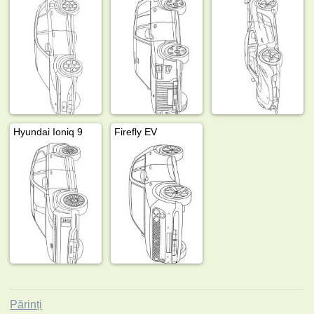
Hyundai Ioniq 9
Firefly EV
Părinți