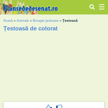
Acasă
»
Animale
»
Broaşte ţestoase
»
Țestoasă
Țestoasă de colorat