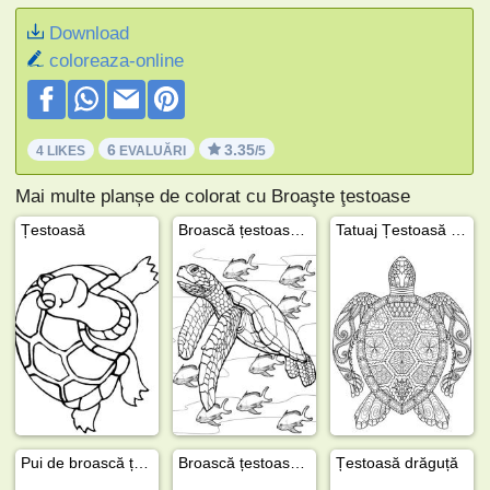
Download
coloreaza-online
6
3.35
4 LIKES
EVALUĂRI
/5
Mai multe planșe de colorat cu Broaşte ţestoase
Țestoasă
Broască țestoasă în apă
Tatuaj Țestoasă Mandala
Pui de broască țestoasă
Broască țestoasă în picioare
Țestoasă drăguță