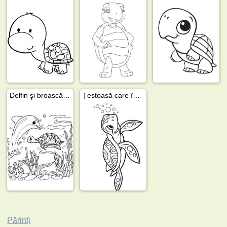
Delfin şi broască ţestoasă
Țestoasă care înoată
Părinți