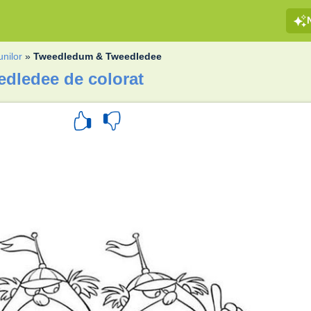
unilor
»
Tweedledum & Tweedledee
dledee de colorat