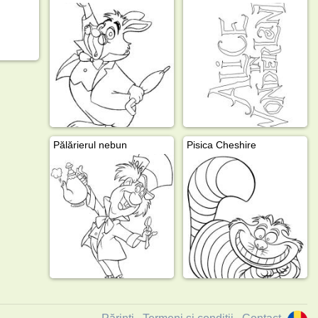
Pălărierul nebun
Pisica Cheshire