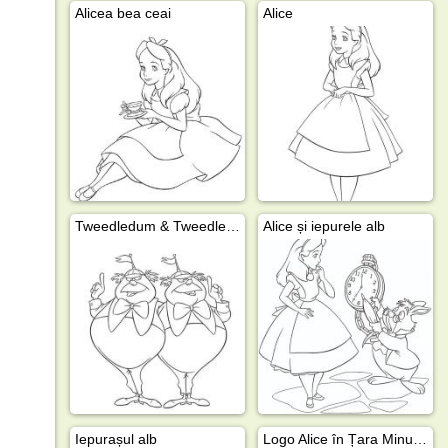
Alicea bea ceai
Alice
Tweedledum & Tweedledee
Alice și iepurele alb
Iepurașul alb
Logo Alice în Țara Minunilor