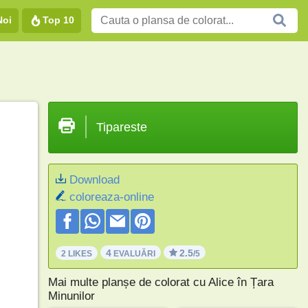
Noi
Top 10
Tipareste
Download
coloreaza-online
4
2.5
2 LIKES
EVALUĂRI
/5
Mai multe planșe de colorat cu Alice în Țara
Minunilor