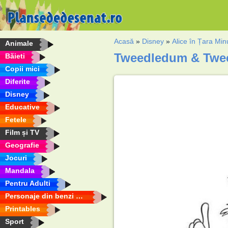
Acasă
»
Disney
»
Alice în Țara Min
Animale
Tweedledum & Twee
Băieti
Copii mici
Diferite
Disney
Educative
Fetele
Film și TV
Geografie
Jocuri
Mandala
Pentru Adulti
Personaje din benzi desenate
Printables
Sport